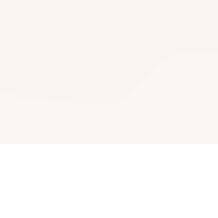
♿ 详细介绍
您将与最好的朋友一起搬到克雷登市，那里拥有该国一些最